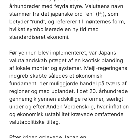
århundreder med føydalstyre. Valutaens navn
stammer fra det japanske ord “en” (円), som
betyder “rund”, og refererer til mønternes form,
hvilket symboliserede en ny tid med
standardiseret økonomi.
Før yennen blev implementeret, var Japans
valutalandskab præget af en kaotisk blanding
af lokale mønter og systemer. Meiji-regeringens
indgreb skabte således et økonomisk
fundament, der muliggjorde handel på tværs af
regioner og med udlandet. I det 20. århundrede
gennemgik yennen adskillige reformer, særligt
under og efter Anden Verdenskrig, hvor inflation
og økonomisk ustabilitet krævede omfattende
valutapolitiske tiltag.
Efter krigen oplevede Japan en