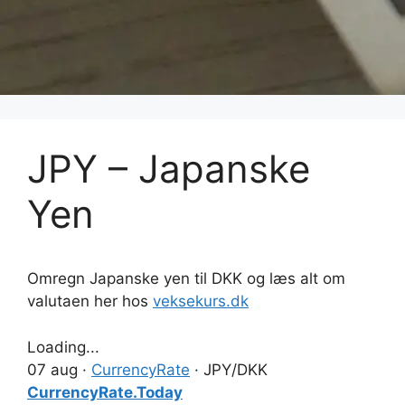
JPY – Japanske
Yen
Omregn Japanske yen til DKK og læs alt om
valutaen her hos
veksekurs.dk
Loading...
07 aug ·
CurrencyRate
· JPY/DKK
CurrencyRate.Today