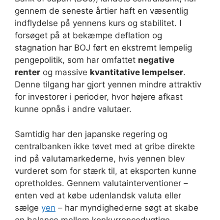
gennem de seneste årtier haft en væsentlig
indflydelse på yennens kurs og stabilitet. I
forsøget på at bekæmpe deflation og
stagnation har BOJ ført en ekstremt lempelig
pengepolitik, som har omfattet
negative
renter
og massive
kvantitative lempelser
.
Denne tilgang har gjort yennen mindre attraktiv
for investorer i perioder, hvor højere afkast
kunne opnås i andre valutaer.
Samtidig har den japanske regering og
centralbanken ikke tøvet med at gribe direkte
ind på valutamarkederne, hvis yennen blev
vurderet som for stærk til, at eksporten kunne
opretholdes. Gennem valutainterventioner –
enten ved at købe udenlandsk valuta eller
sælge
yen
– har myndighederne søgt at skabe
en balance mellem konkurrencedygtige